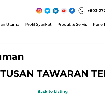
+603-27
an Utama
Profil Syarikat
Produk & Servis
Pener
muman
TUSAN TAWARAN T
Back to Listing