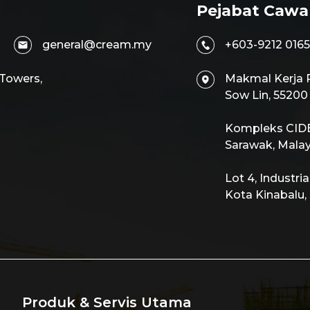
Pejabat Cawa
general@cream.my
+603-9212 0165
 Towers,
Makmal Kerja R
Sow Lin, 5520
Kompleks CIDB,
Sarawak, Malay
Lot 4, Industri
Kota Kinabalu,
Produk & Servis Utama