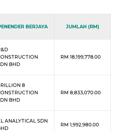
PENENDER BERJAYA
JUMLAH (RM)
R&D
CONSTRUCTION
RM 18,199,778.00
SDN BHD
RILLION 8
CONSTRUCTION
RM 8,833,070.00
SDN BHD
KL ANALYTICAL SDN
RM 1,992,980.00
BHD