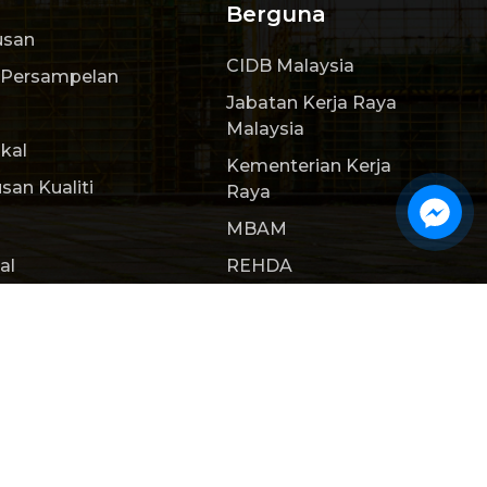
Berguna
usan
CIDB Malaysia
 Persampelan
Jabatan Kerja Raya
Malaysia
kal
Kementerian Kerja
san Kualiti
Raya
MBAM
al
REHDA
Hubungi
Webteq | Web Design Johor Bahru