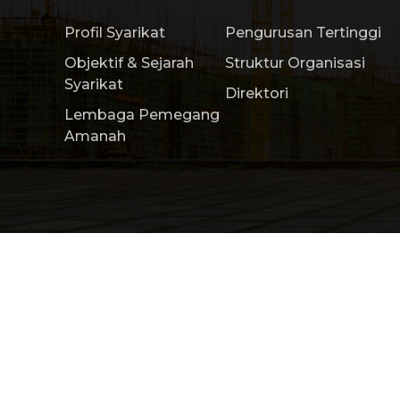
Profil Syarikat
Pengurusan Tertinggi
Objektif & Sejarah
Struktur Organisasi
Syarikat
Direktori
Lembaga Pemegang
Amanah
Laman Utama
Profil Syarikat
Produk & 
Copyright 2026 by Construction Research Ins