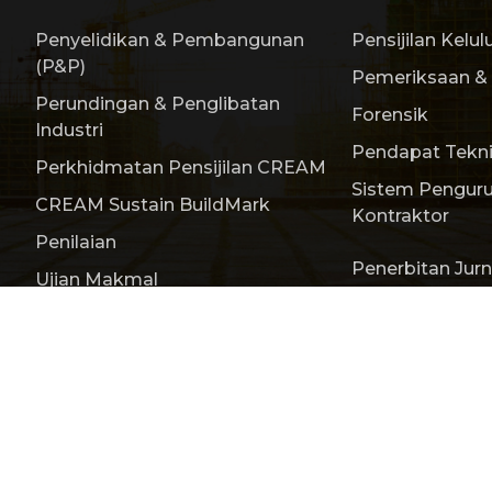
Penyelidikan & Pembangunan
Pensijilan Kelul
(P&P)
Pemeriksaan &
Perundingan & Penglibatan
Forensik
Industri
Pendapat Tekni
Perkhidmatan Pensijilan CREAM
Sistem Penguru
CREAM Sustain BuildMark
Kontraktor
Penilaian
Penerbitan Jurn
Ujian Makmal
Servis
Penerbitan
Acara & Aktiviti
Buletin
titute of Malaysia (CREAM) 200401008385 (646889-V)