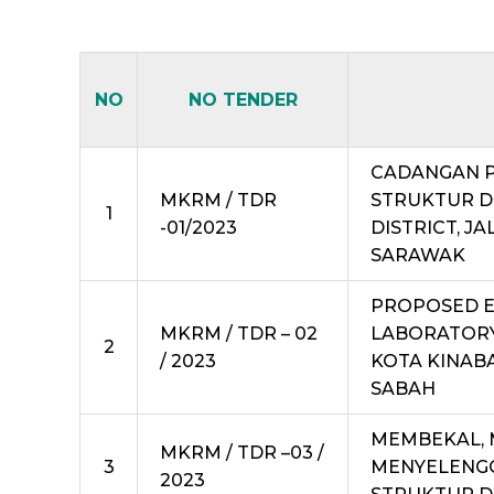
NO
NO TENDER
CADANGAN P
MKRM / TDR
STRUKTUR DI
1
-01/2023
DISTRICT, J
SARAWAK
PROPOSED E
MKRM / TDR – 02
LABORATORY 
2
/ 2023
KOTA KINABA
SABAH
MEMBEKAL, 
MKRM / TDR –03 /
3
MENYELENGG
2023