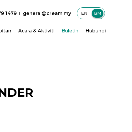
79 1479
general@cream.my
EN
|
BM
bitan
Acara & Aktiviti
Buletin
Hubungi
ENDER