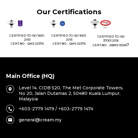
Our Certifications
1:
CERTIFIED TO ISO 9001:
CERTIFIED TO ISO 9001:
CERTIFIED TO ISO
CE
2015
2015
37001:2016
76
CERT.NO. : QMS 02376
CERT.NO. : QMS 02376
7
CERT.NO. : ABMS 0028
C
Main Office (HQ)
Level 14, CIDB 520, The Met Corporate Towers,
No 20, Jalan Dutamas 2, 50480 Kuala Lumpur,
Malaysia
+603-2779 1479 / +603-2779 1474
general@cream.my