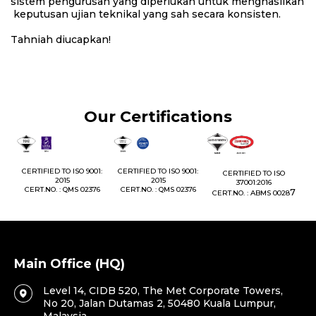
sistem pengurusan yang diperlukan untuk menghasilkan
keputusan ujian teknikal yang sah secara konsisten.
Tahniah diucapkan!
Our Certifications
1:
CERTIFIED TO ISO 9001:
CERTIFIED TO ISO 9001:
CERTIFIED TO ISO
CE
2015
2015
37001:2016
76
CERT.NO. : QMS 02376
CERT.NO. : QMS 02376
7
CERT.NO. : ABMS 0028
C
Main Office (HQ)
Level 14, CIDB 520, The Met Corporate Towers,
No 20, Jalan Dutamas 2, 50480 Kuala Lumpur,